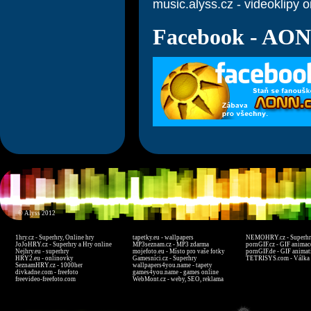
music.alyss.cz - videoklipy 
Facebook - AON
© Alyss 2012
1hry.cz - Superhry, Online hry
tapetky.eu - wallpapers
NEMOHRY.cz - Superhry
JoJoHRY.cz - Superhry a Hry online
MP3seznam.cz - MP3 zdarma
pornGIF.cz - GIF animac
Nejhry.eu - superhry
mojefoto.eu - Místo pro vaše fotky
pornGIF.de - GIF animat
HRY2.eu - onlinovky
Gamesníci.cz - Superhry
TETRISYS.com - Válka 
SeznamHRY.cz - 1000her
wallpapers4you.name - tapety
divkadne.com - freefoto
games4you.name - games online
freevideo-freefoto.com
WebMont.cz - weby, SEO, reklama