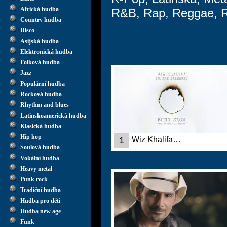
Africká hudba
R&B, Rap, Reggae, 
Country hudba
Disco
Asijská hudba
Elektronická hudba
Folková hudba
Jazz
Populární hudba
Rocková hudba
Rhythm and blues
Latinskoamerická hudba
Klasická hudba
Hip hop
1
Wiz Khalifa…
Soulová hudba
Vokální hudba
Heavy metal
Punk rock
Tradiční hudba
Hudba pro děti
Hudba new age
Funk