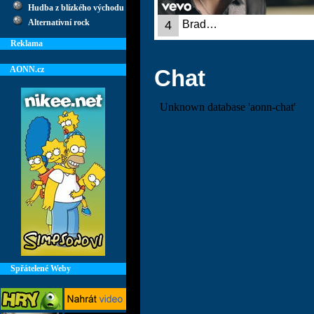
Hudba z blízkého východu
Alternativní rock
4
Brad…
Reklama
AONN.cz
Chat
Spřátelené Weby