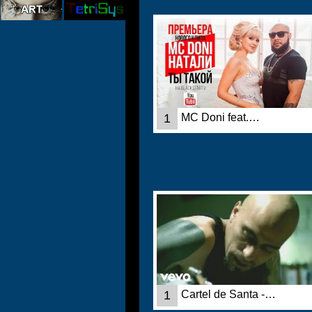
1
MC Doni feat.…
1
Cartel de Santa -…