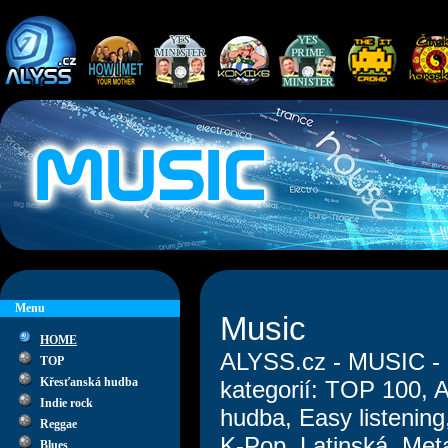
Menu
Music
HOME
ALYSS.cz - MUSIC - 
TOP
Křesťanská hudba
kategorií: TOP 100, Al
Indie rock
hudba, Easy listening
Reggae
K-Pop, Latinská, Met
Blues