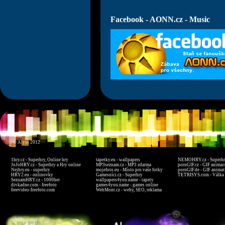
Facebook - AONN.cz - Music
© Alyss 2012
1hry.cz - Superhry, Online hry
tapetky.eu - wallpapers
NEMOHRY.cz - Superhry
JoJoHRY.cz - Superhry a Hry online
MP3seznam.cz - MP3 zdarma
pornGIF.cz - GIF animac
Nejhry.eu - superhry
mojefoto.eu - Místo pro vaše fotky
pornGIF.de - GIF animat
HRY2.eu - onlinovky
Gamesníci.cz - Superhry
TETRISYS.com - Válka 
SeznamHRY.cz - 1000her
wallpapers4you.name - tapety
divkadne.com - freefoto
games4you.name - games online
freevideo-freefoto.com
WebMont.cz - weby, SEO, reklama