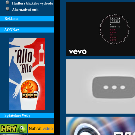
Hudba z blízkého východu
Alternativní rock
Reklama
AONN.cz
Spřátelené Weby