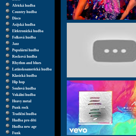
Africká hudba
Country hudba
Disco
Asijská hudba
Elektronická hudba
Folková hudba
Jazz
Populární hudba
Rocková hudba
Rhythm and blues
Latinskoamerická hudba
Klasická hudba
Hip hop
Soulová hudba
Vokální hudba
Heavy metal
Punk rock
Tradiční hudba
Hudba pro děti
Hudba new age
Funk