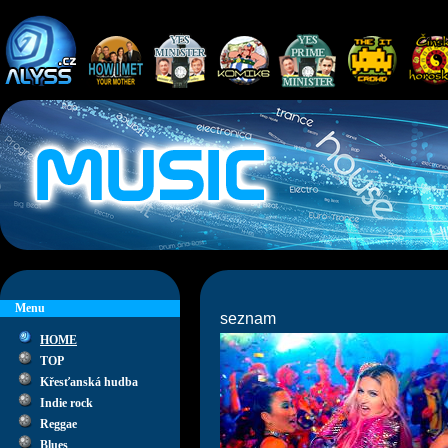
Menu
seznam
HOME
TOP
Křesťanská hudba
Indie rock
Reggae
Blues