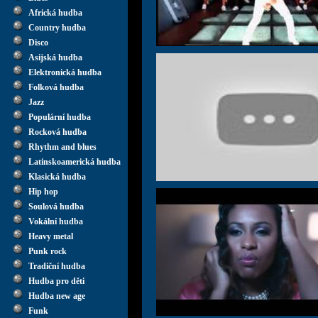
Africká hudba
Country hudba
Disco
Asijská hudba
Elektronická hudba
Folková hudba
Jazz
Populární hudba
Rocková hudba
Rhythm and blues
Latinskoamerická hudba
Klasická hudba
Hip hop
Soulová hudba
Vokální hudba
Heavy metal
Punk rock
Tradiční hudba
Hudba pro děti
Hudba new age
Funk