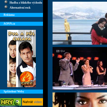
Hudba z blízkého východu
Alternativní rock
Reklama
AONN.cz
Spřátelené Weby