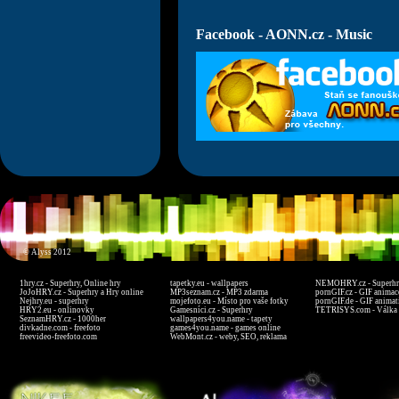
Facebook - AONN.cz - Music
© Alyss 2012
1hry.cz - Superhry, Online hry
tapetky.eu - wallpapers
NEMOHRY.cz - Superhry
JoJoHRY.cz - Superhry a Hry online
MP3seznam.cz - MP3 zdarma
pornGIF.cz - GIF animac
Nejhry.eu - superhry
mojefoto.eu - Místo pro vaše fotky
pornGIF.de - GIF animat
HRY2.eu - onlinovky
Gamesníci.cz - Superhry
TETRISYS.com - Válka 
SeznamHRY.cz - 1000her
wallpapers4you.name - tapety
divkadne.com - freefoto
games4you.name - games online
freevideo-freefoto.com
WebMont.cz - weby, SEO, reklama