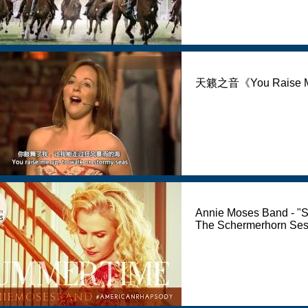
天籁之音《You Raise M
Annie Moses Band - "S
The Schermerhorn Ses