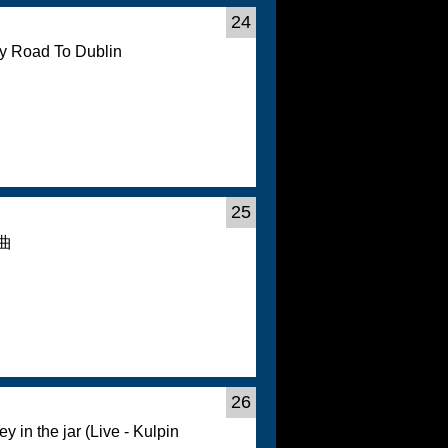
24
y Road To Dublin
25
曲
26
y in the jar (Live - Kulpin