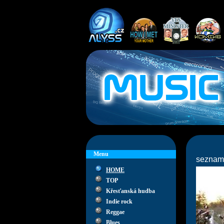
Menu
seznam
HOME
TOP
Křesťanská hudba
Indie rock
Reggae
Blues