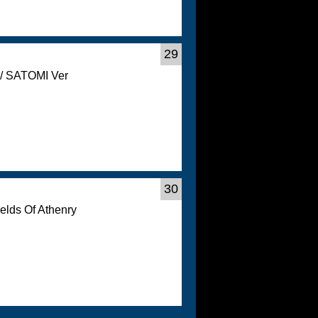
29
ATOMI Ver
30
ields Of Athenry