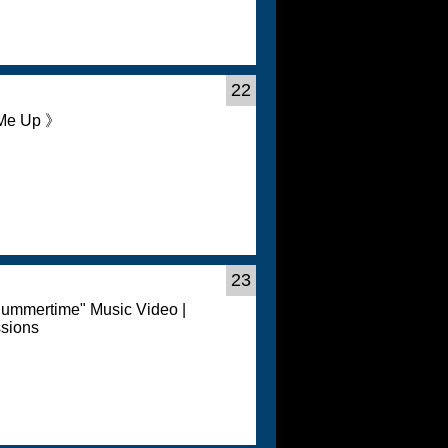
22
e Up 》
23
ummertime" Music Video |
sions