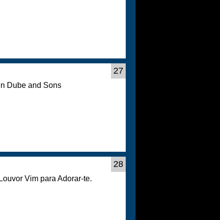
27
min Dube and Sons
28
 Louvor Vim para Adorar-te.