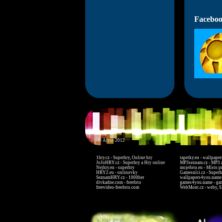
Faceboo
© Alyss 2012
1hry.cz - Superhry, Online hry
tapetky.eu - wallpaper
JoJoHRY.cz - Superhry a Hry online
MP3seznam.cz - MP3 
Nejhry.eu - superhry
mojefoto.eu - Místo p
HRY2.eu - onlinovky
Gamesníci.cz - Superh
SeznamHRY.cz - 1000her
wallpapers4you.name 
divkadne.com - freefoto
games4you.name - ga
freevideo-freefoto.com
WebMont.cz - weby, S