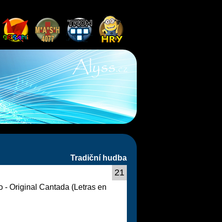
Tradiční hudba
21
- Original Cantada (Letras en