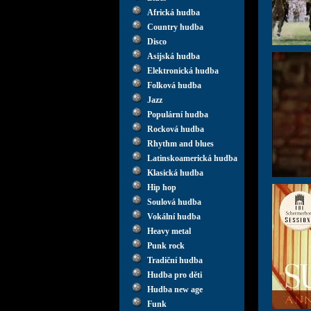
Africká hudba
Country hudba
Disco
Asijská hudba
Elektronická hudba
Folková hudba
Jazz
Populární hudba
Rocková hudba
Rhythm and blues
Latinskoamerická hudba
Klasická hudba
Hip hop
Soulová hudba
Vokální hudba
Heavy metal
Punk rock
Tradiční hudba
Hudba pro děti
Hudba new age
Funk