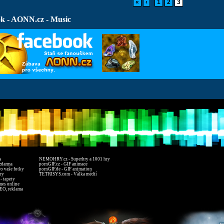
«
‹
1
2
3
k - AONN.cz - Music
s
NEMOHRY.cz - Superhry a 1001 hry
zdarma
pornGIF.cz - GIF animace
ro vaše fotky
pornGIF.de - GIF animation
ry
TETRISYS.com - Válka médií
- tapety
mes online
EO, reklama