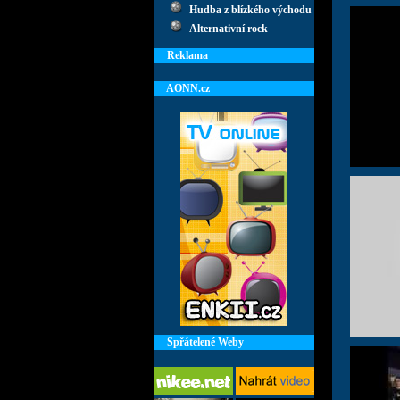
Hudba z blízkého východu
Alternativní rock
Reklama
AONN.cz
Spřátelené Weby