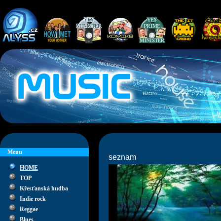
Menu
seznam
HOME
TOP
Křesťanská hudba
Indie rock
Reggae
Blues