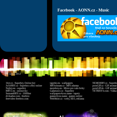
Facebook - AONN.cz - Music
© Alyss 2012
1hry.cz - Superhry, Online hry
tapetky.eu - wallpapers
NEMOHRY.cz - Superhry
JoJoHRY.cz - Superhry a Hry online
MP3seznam.cz - MP3 zdarma
pornGIF.cz - GIF animac
Nejhry.eu - superhry
mojefoto.eu - Místo pro vaše fotky
pornGIF.de - GIF animat
HRY2.eu - onlinovky
Gamesníci.cz - Superhry
TETRISYS.com - Válka 
SeznamHRY.cz - 1000her
wallpapers4you.name - tapety
divkadne.com - freefoto
games4you.name - games online
freevideo-freefoto.com
WebMont.cz - weby, SEO, reklama