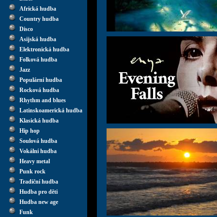
Africká hudba
Country hudba
Disco
Asijská hudba
Elektronická hudba
Folková hudba
Jazz
Populární hudba
Rocková hudba
Rhythm and blues
Latinskoamerická hudba
Klasická hudba
Hip hop
Soulová hudba
Vokální hudba
Heavy metal
Punk rock
Tradiční hudba
Hudba pro děti
Hudba new age
Funk