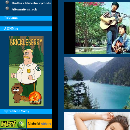
Hudba z blízkého východu
Alternativní rock
Reklama
AONN.cz
Spřátelené Weby