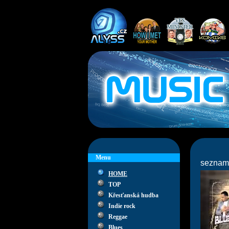
Menu
seznam
HOME
TOP
Křesťanská hudba
Indie rock
Reggae
Blues