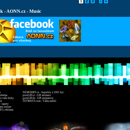
1
2
3
›
»
k - AONN.cz - Music
s
NEMOHRY.cz - Superhry a 1001 hry
zdarma
pornGIF.cz - GIF animace
ro vaše fotky
pornGIF.de - GIF animation
ry
TETRISYS.com - Válka médií
- tapety
mes online
EO, reklama