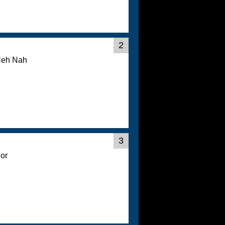
2
Neh Nah
3
dor