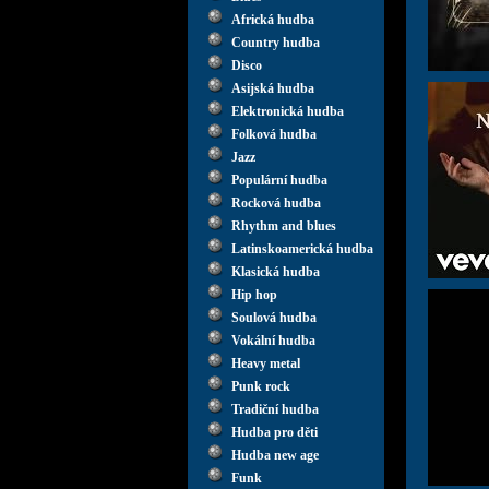
Africká hudba
Country hudba
Disco
Asijská hudba
Elektronická hudba
Folková hudba
Jazz
Populární hudba
Rocková hudba
Rhythm and blues
Latinskoamerická hudba
Klasická hudba
Hip hop
Soulová hudba
Vokální hudba
Heavy metal
Punk rock
Tradiční hudba
Hudba pro děti
Hudba new age
Funk