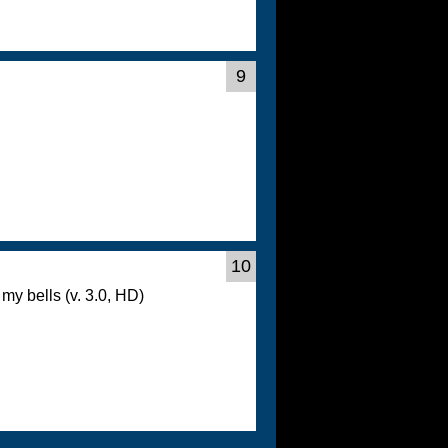
9
10
 my bells (v. 3.0, HD)