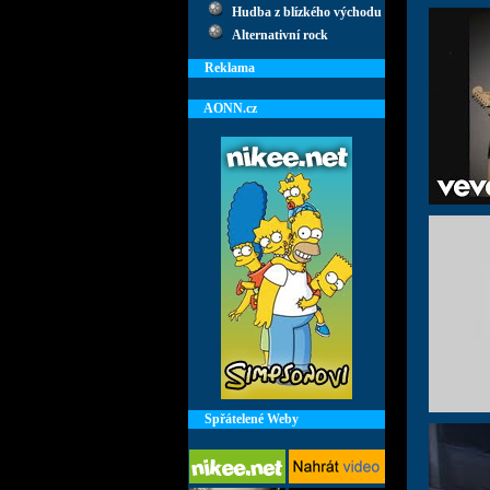
Hudba z blízkého východu
Alternativní rock
Reklama
AONN.cz
Spřátelené Weby