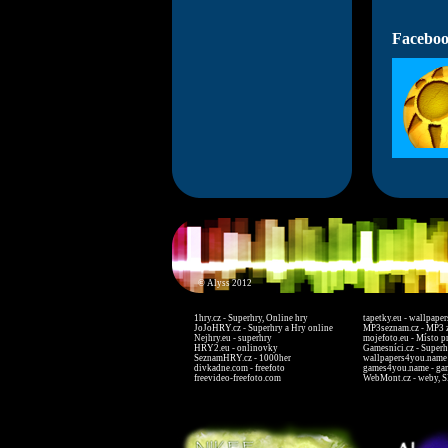
Faceboo
© Alyss 2012
1hry.cz - Superhry, Online hry
tapetky.eu - wallpaper
JoJoHRY.cz - Superhry a Hry online
MP3seznam.cz - MP3 
Nejhry.eu - superhry
mojefoto.eu - Místo p
HRY2.eu - onlinovky
Gamesníci.cz - Superh
SeznamHRY.cz - 1000her
wallpapers4you.name 
divkadne.com - freefoto
games4you.name - ga
freevideo-freefoto.com
WebMont.cz - weby, S