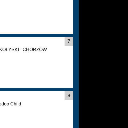
7
 KOŁYSKI - CHORZÓW
8
odoo Child