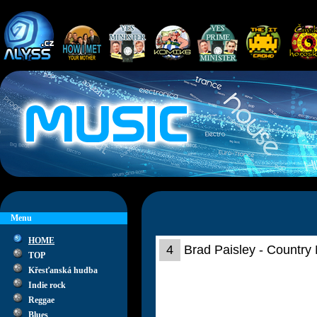
Menu
HOME
4
Brad Paisley - Country 
TOP
Křesťanská hudba
Indie rock
Reggae
Blues