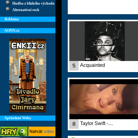
Hudba z blízkého východu
Alternativní rock
Reklama
AONN.cz
5
Acquainted
Spřátelené Weby
8
Taylor Swift -…