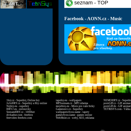
seznam - TOP
Facebook - AONN.cz - Music
© Alyss 2012
1hry.cz - Superhry, Online hry
tapetky.eu - wallpapers
NEMOHRY.cz - Superhry
JoJoHRY.cz - Superhry a Hry online
MP3seznam.cz - MP3 zdarma
pornGIF.cz - GIF animac
Nejhry.eu - superhry
mojefoto.eu - Místo pro vaše fotky
pornGIF.de - GIF animat
HRY2.eu - onlinovky
Gamesníci.cz - Superhry
TETRISYS.com - Válka 
SeznamHRY.cz - 1000her
wallpapers4you.name - tapety
divkadne.com - freefoto
games4you.name - games online
freevideo-freefoto.com
WebMont.cz - weby, SEO, reklama