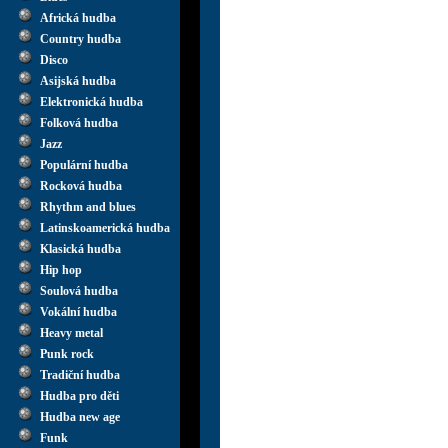
Africká hudba
Country hudba
Disco
Asijská hudba
Elektronická hudba
Folková hudba
Jazz
Populární hudba
Rocková hudba
Rhythm and blues
Latinskoamerická hudba
Klasická hudba
Hip hop
Soulová hudba
Vokální hudba
Heavy metal
Punk rock
Tradiční hudba
Hudba pro děti
Hudba new age
Funk