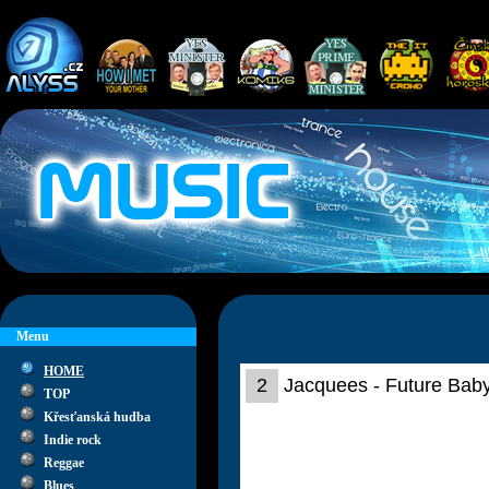
Menu
HOME
2
Jacquees - Future Bab
TOP
Křesťanská hudba
Indie rock
Reggae
Blues