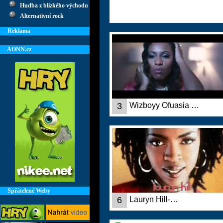
Hudba z blízkého východu
Alternativní rock
Reklama
AONN.cz
3
Wizboyy Ofuasia …
Spřátelené Weby
6
Lauryn Hill-…