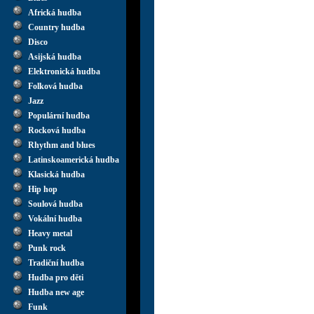
Africká hudba
Country hudba
Disco
Asijská hudba
Elektronická hudba
Folková hudba
Jazz
Populární hudba
Rocková hudba
Rhythm and blues
Latinskoamerická hudba
Klasická hudba
Hip hop
Soulová hudba
Vokální hudba
Heavy metal
Punk rock
Tradiční hudba
Hudba pro děti
Hudba new age
Funk