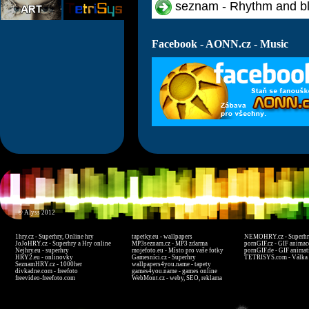
seznam - Rhythm and b
Facebook - AONN.cz - Music
© Alyss 2012
1hry.cz - Superhry, Online hry
tapetky.eu - wallpapers
NEMOHRY.cz - Superhry
JoJoHRY.cz - Superhry a Hry online
MP3seznam.cz - MP3 zdarma
pornGIF.cz - GIF animac
Nejhry.eu - superhry
mojefoto.eu - Místo pro vaše fotky
pornGIF.de - GIF animat
HRY2.eu - onlinovky
Gamesníci.cz - Superhry
TETRISYS.com - Válka 
SeznamHRY.cz - 1000her
wallpapers4you.name - tapety
divkadne.com - freefoto
games4you.name - games online
freevideo-freefoto.com
WebMont.cz - weby, SEO, reklama