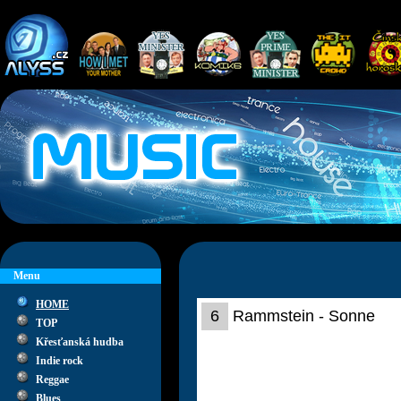
Menu
HOME
6
Rammstein - Sonne
TOP
Křesťanská hudba
Indie rock
Reggae
Blues