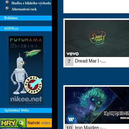
Hudba z blízkého východu
Alternativní rock
Reklama
AONN.cz
7
Dread Mar I -…
Spřátelené Weby
10
Iron Maiden -…