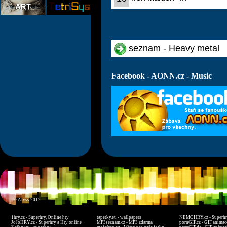
seznam - Heavy metal
Facebook - AONN.cz - Music
© Alyss 2012
1hry.cz - Superhry, Online hry
tapetky.eu - wallpapers
NEMOHRY.cz - Superhry
JoJoHRY.cz - Superhry a Hry online
MP3seznam.cz - MP3 zdarma
pornGIF.cz - GIF animac