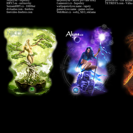
Nejhry.eu - superhry
mojefoto.eu - Místo pro vaše fotky
pornGIF.de - GIF animat
HRY2.eu - onlinovky
Gamesníci.cz - Superhry
TETRISYS.com - Válka 
SeznamHRY.cz - 1000her
wallpapers4you.name - tapety
divkadne.com - freefoto
games4you.name - games online
freevideo-freefoto.com
WebMont.cz - weby, SEO, reklama