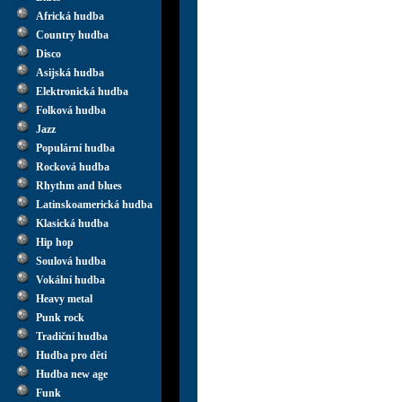
Africká hudba
Country hudba
Disco
Asijská hudba
Elektronická hudba
Folková hudba
Jazz
Populární hudba
Rocková hudba
Rhythm and blues
Latinskoamerická hudba
Klasická hudba
Hip hop
Soulová hudba
Vokální hudba
Heavy metal
Punk rock
Tradiční hudba
Hudba pro děti
Hudba new age
Funk