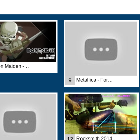
on Maiden -…
9
Metallica - For…
12
Rocksmith 2014 -…