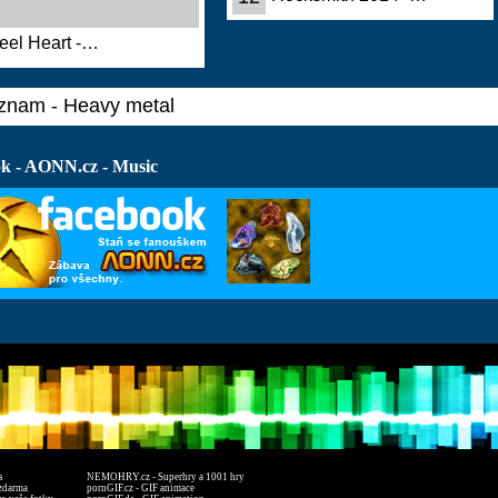
eel Heart -…
znam - Heavy metal
k - AONN.cz - Music
s
NEMOHRY.cz - Superhry a 1001 hry
zdarma
pornGIF.cz - GIF animace