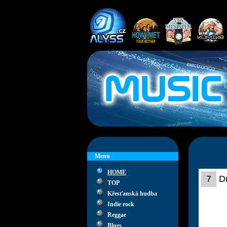
Menu
HOME
7
D
TOP
Křesťanská hudba
Indie rock
Reggae
Blues