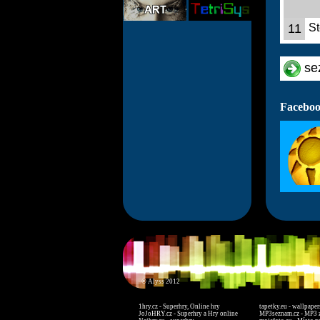
11
St
se
Faceboo
© Alyss 2012
1hry.cz - Superhry, Online hry
tapetky.eu - wallpaper
JoJoHRY.cz - Superhry a Hry online
MP3seznam.cz - MP3 