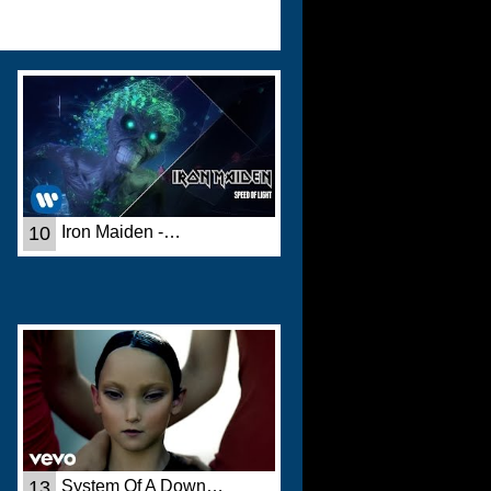
10
Iron Maiden -…
13
System Of A Down…