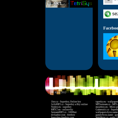
se
Faceboo
© Alyss 2012
1hry.cz - Superhry, Online hry
tapetky.eu - wallpaper
JoJoHRY.cz - Superhry a Hry online
MP3seznam.cz - MP3 
Nejhry.eu - superhry
mojefoto.eu - Místo p
HRY2.eu - onlinovky
Gamesníci.cz - Superh
SeznamHRY.cz - 1000her
wallpapers4you.name 
divkadne.com - freefoto
games4you.name - ga
freevideo-freefoto.com
WebMont.cz - weby, S