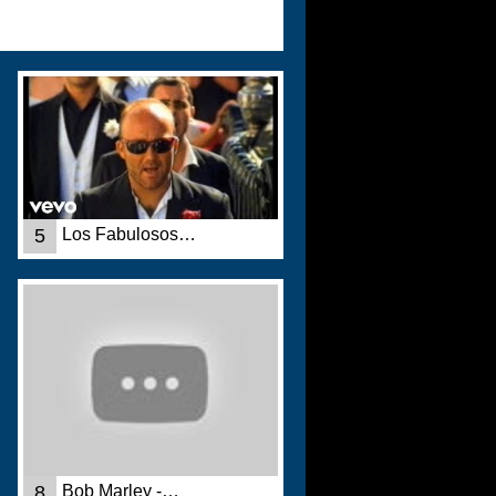
5
Los Fabulosos…
8
Bob Marley -…