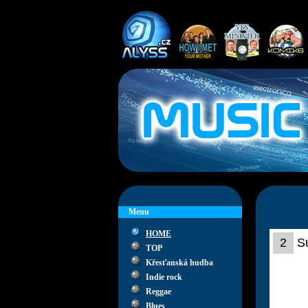
Menu
HOME
2
S
TOP
Křesťanská hudba
Indie rock
Reggae
Blues