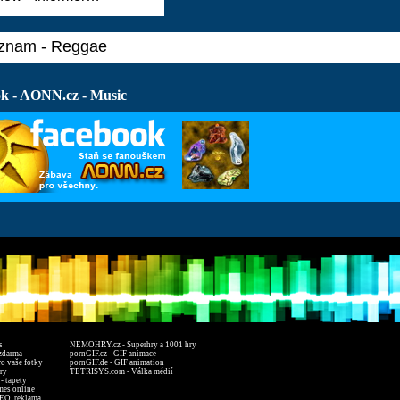
znam - Reggae
k - AONN.cz - Music
s
NEMOHRY.cz - Superhry a 1001 hry
zdarma
pornGIF.cz - GIF animace
ro vaše fotky
pornGIF.de - GIF animation
ry
TETRISYS.com - Válka médií
- tapety
mes online
EO, reklama