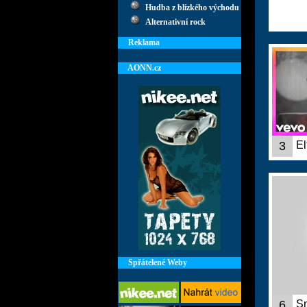
Hudba z blízkého východu
Alternativní rock
Reklama
AONN.cz
3
El
Spřátelené Weby
6
Sn