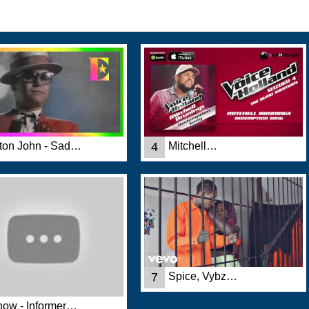
ton John - Sad…
4
Mitchell…
7
Spice, Vybz…
ow - Informer…